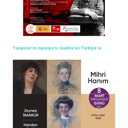
Tanpınar'ın İspanya'sı Galdós'un Türkiye'si