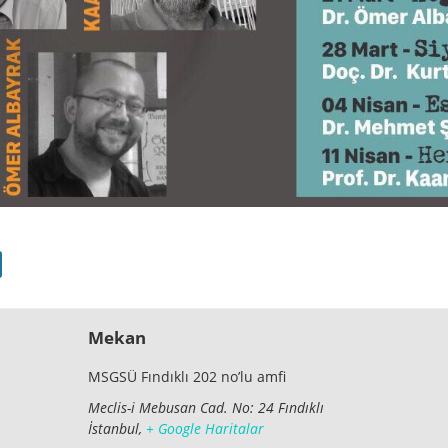
Mekan
MSGSÜ Fındıklı 202 no’lu amfi
Meclis-i Mebusan Cad. No: 24 Fındıklı
İstanbul
,
+ Google Haritalar