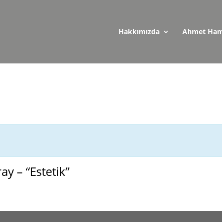
Hakkımızda
Ahmet Ham
y – “Estetik”